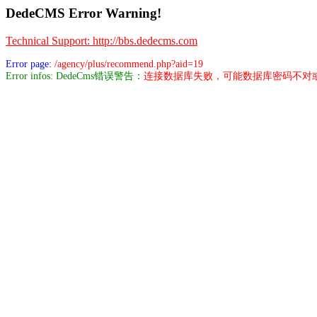
DedeCMS Error Warning!
Technical Support: http://bbs.dedecms.com
Error page:
/agency/plus/recommend.php?aid=19
Error infos: DedeCms错误警告：
连接数据库失败，可能数据库密码不对