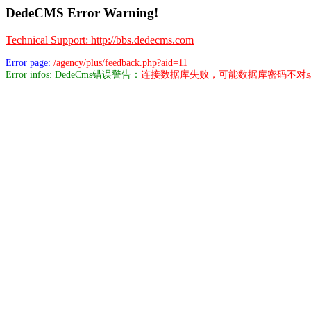
DedeCMS Error Warning!
Technical Support: http://bbs.dedecms.com
Error page:
/agency/plus/feedback.php?aid=11
Error infos: DedeCms错误警告：
连接数据库失败，可能数据库密码不对